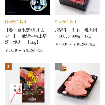
料理から探す
料理から探す
【春・夏限定9月末ま
飛騨牛 もも 焼肉用
で！】 飛騨牛特上切
（500g／800g／1kg）
落し焼肉 【1kg】
￥4,860 ～ ￥10,260
（税込）
￥8,618 ～ ￥9,168
（税込）
3
4