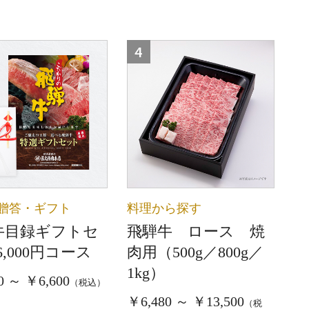
4
贈答・ギフト
料理から探す
牛目録ギフトセ
飛騨牛 ロース 焼
6,000円コース
肉用（500g／800g／
1kg）
0 ～ ￥6,600
（税込）
￥6,480 ～ ￥13,500
（税