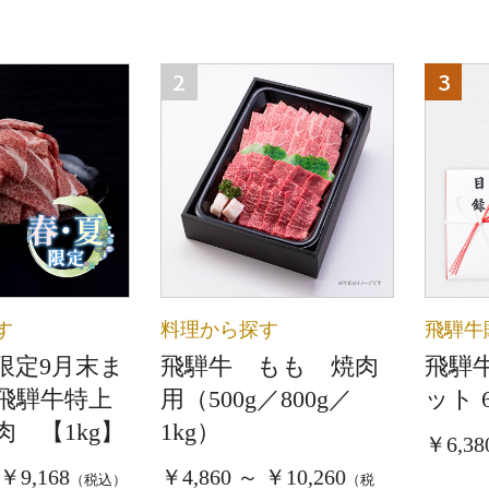
2
3
す
料理から探す
飛騨牛
限定9月末ま
飛騨牛 もも 焼肉
飛騨
飛騨牛特上
用（500g／800g／
ット 
 【1kg】
1kg）
￥6,38
 ￥9,168
￥4,860 ～ ￥10,260
（税込）
（税