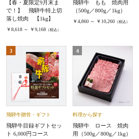
【春・夏限定9月末ま
飛騨牛 もも 焼肉用
で！】 飛騨牛特上切
（500g／800g／1kg）
落し焼肉 【1kg】
￥4,860 ～ ￥10,260
（税込）
￥8,618 ～ ￥9,168
（税込）
3
4
飛騨牛贈答・ギフト
料理から探す
飛騨牛目録ギフトセッ
飛騨牛 ロース 焼肉
ト 6,000円コース
用（500g／800g／1kg）