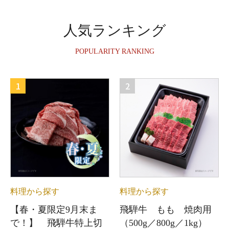
人気ランキング
POPULARITY RANKING
1
2
料理から探す
料理から探す
【春・夏限定9月末ま
飛騨牛 もも 焼肉用
で！】 飛騨牛特上切
（500g／800g／1kg）