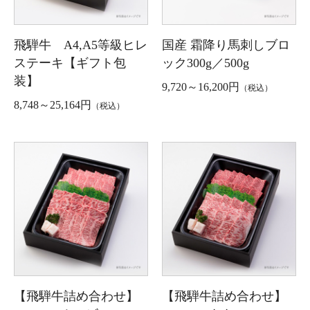
飛騨牛 A4,A5等級ヒレ
国産 霜降り馬刺しブロ
ステーキ【ギフト包
ック300g／500g
装】
9,720～16,200円
（税込）
8,748～25,164円
（税込）
【飛騨牛詰め合わせ】
【飛騨牛詰め合わせ】