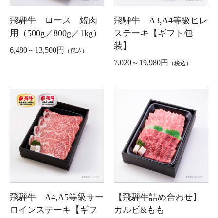
飛騨牛 ロース 焼肉
飛騨牛 A3,A4等級ヒレ
用（500g／800g／1kg）
ステーキ【ギフト包
装】
6,480～13,500円
（税込）
7,020～19,980円
（税込）
飛騨牛 A4,A5等級サー
【飛騨牛詰め合わせ】
ロインステーキ【ギフ
カルビ&もも