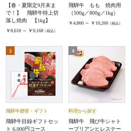
【春・夏限定9月末ま
飛騨牛 もも 焼肉用
で！】 飛騨牛特上切
（500g／800g／1kg）
落し焼肉 【1kg】
￥4,860 ～ ￥10,260
（税込）
￥8,618 ～ ￥9,168
（税込）
3
4
飛騨牛贈答・ギフト
料理から探す
飛騨牛目録ギフトセッ
飛騨牛 飛び牛シャト
ト 6,000円コース
ーブリアンヒレステー