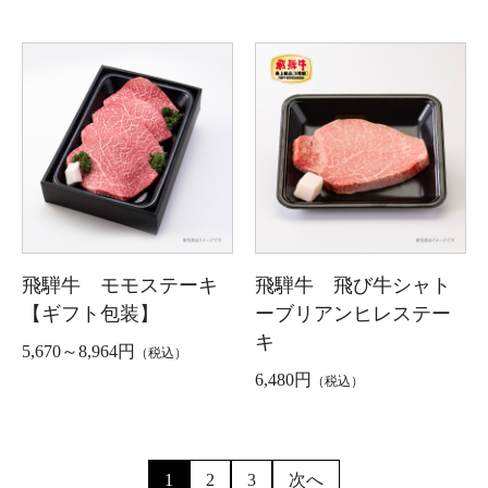
飛騨牛 モモステーキ
飛騨牛 飛び牛シャト
【ギフト包装】
ーブリアンヒレステー
キ
5,670～8,964円
（税込）
6,480円
（税込）
1
2
3
次へ