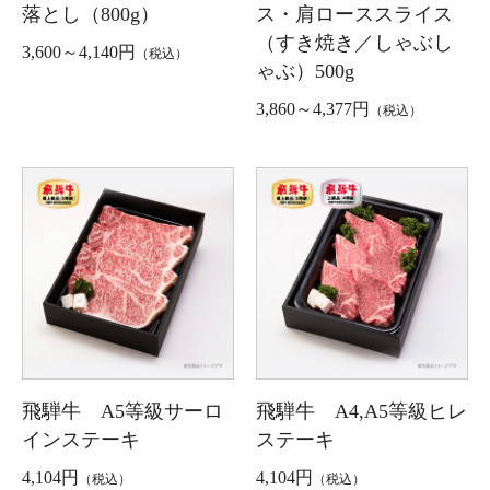
落とし（800g）
ス・肩ローススライス
（すき焼き／しゃぶし
3,600～4,140円
（税込）
ゃぶ）500g
3,860～4,377円
（税込）
飛騨牛 A5等級サーロ
飛騨牛 A4,A5等級ヒレ
インステーキ
ステーキ
4,104円
4,104円
（税込）
（税込）