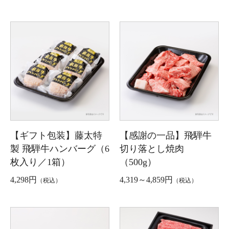
【ギフト包装】藤太特
【感謝の一品】飛騨牛
製 飛騨牛ハンバーグ（6
切り落とし焼肉
枚入り／1箱）
（500g）
4,298円
4,319～4,859円
（税込）
（税込）