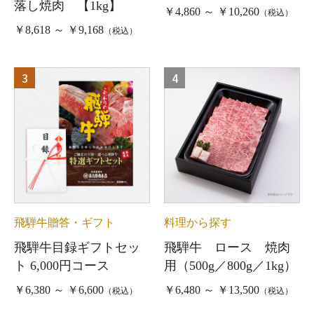
落し焼肉 【1kg】
￥4,860 ～ ￥10,260
（税込）
￥8,618 ～ ￥9,168
（税込）
3
4
飛騨牛贈答・ギフト
料理から探す
飛騨牛目録ギフトセッ
飛騨牛 ロース 焼肉
ト 6,000円コース
用（500g／800g／1kg）
￥6,380 ～ ￥6,600
￥6,480 ～ ￥13,500
（税込）
（税込）