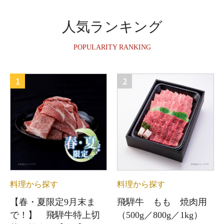
人気ランキング
POPULARITY RANKING
1
2
料理から探す
料理から探す
【春・夏限定9月末ま
飛騨牛 もも 焼肉用
で！】 飛騨牛特上切
（500g／800g／1kg）