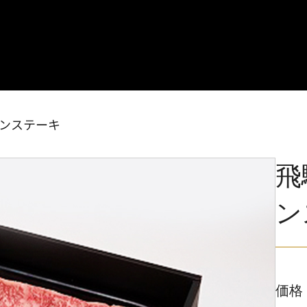
インステーキ
飛
ン
価格