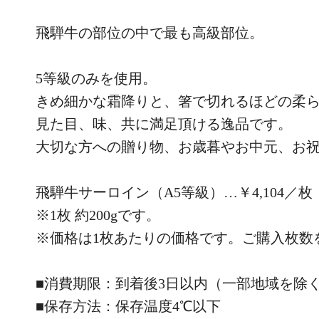
飛騨牛の部位の中で最も高級部位。
5等級のみを使用。
きめ細かな霜降りと、箸で切れるほどの柔
見た目、味、共に満足頂ける逸品です。
大切な方への贈り物、お歳暮やお中元、お
飛騨牛サーロイン（A5等級）…￥4,104／
※1枚 約200gです。
※価格は1枚あたりの価格です。ご購入枚数
■消費期限：到着後3日以内（一部地域を除
■保存方法：保存温度4℃以下