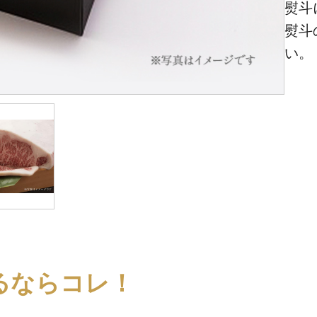
熨斗
熨斗
い。
るならコレ！